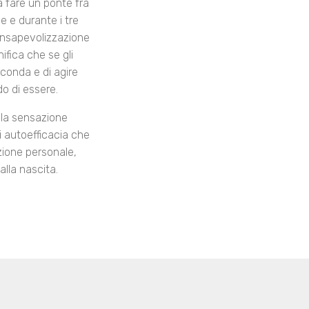
a fare un ponte fra
le e durante i tre
consapevolizzazione
ifica che se gli
conda e di agire
do di essere.
o la sensazione
i autoefficacia che
zione personale,
alla nascita.