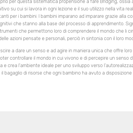
oprio per questa sistematica propensione a fare Bridging, ossia 
tivo su cui si lavora in ogni lezione e il suo utilizzo nella vita rea
tanti per i bambini. I bambini imparano ad imparare grazie alla 
nitivi che stanno alla base del processo di apprendimento. Sign
strumenti che permettono loro di comprendere il mondo che li cir
elle azioni pensate e personali, perciò in sintonia con il loro mo
iuscire a dare un senso e ad agire in maniera unica che offre lor
poter controllare il mondo in cui vivono e di percepire un senso d
ma e crea l'ambiente ideale per uno sviluppo verso l'autorealizza
a il bagaglio di risorse che ogni bambino ha avuto a disposizione 