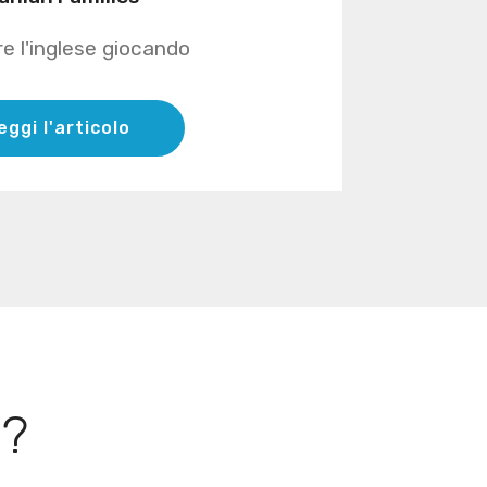
re l'inglese giocando
eggi l'articolo
Ù?