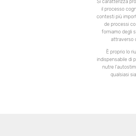
Si caratterizza pr
il processo cogni
contesti più impor
de processi cog
forniamo degli 
attraverso d
È proprio lo r
indispensabile di 
nutre l'autosti
qualsiasi si