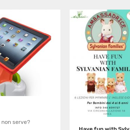
 non serve?
Have fun with Sylv