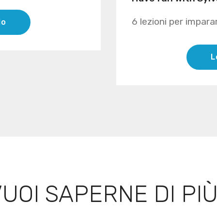
6 lezioni per impara
lo
L
UOI SAPERNE DI PI